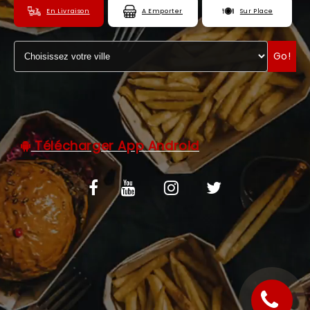
En Livraison
A Emporter
Sur Place
C.G.V
ZONES DE LIVRAISON
Go!
Télécharger App Android