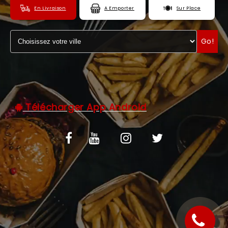
En Livraison
A Emporter
Sur Place
C.G.V
ZONES DE LIVRAISON
Go!
Télécharger App Android