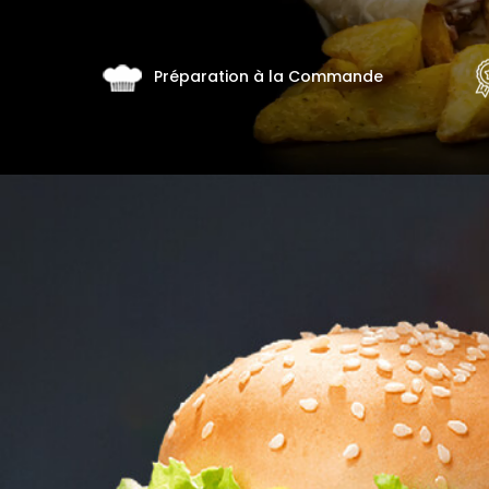
Programme
De
Préparation à la Commande
Fidélité
Vos
Avis
Zones
de
Livraison