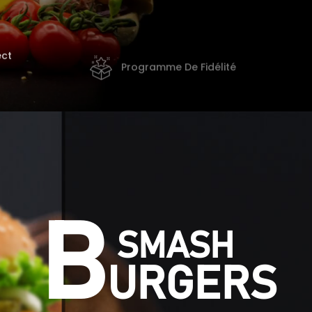
ect
Programme De Fidélité
B
SMASH
URGERS