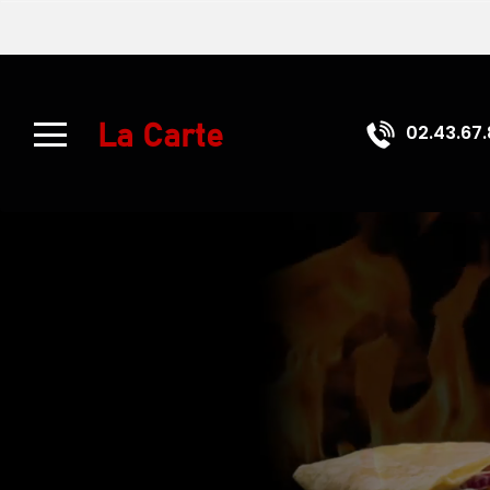
À
Emporter
02.43.67.
La Carte
Allergènes
Charte
Qualité
C.G.V
Contact
Mentions
Légales
Mobile