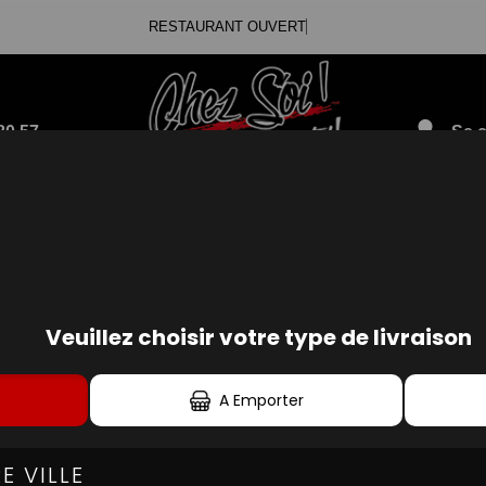
RESTAURANT OUVERT
80.57
Se c
OCKET TOMATE
ET TOMATE
POCKET CRÈME FRAÎCHE