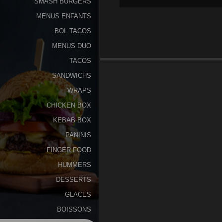
SMASH BURGERS
MENUS ENFANTS
Programme
De
BOL TACOS
Fidélité
MENUS DUO
TACOS
Vos
SANDWICHS
Avis
WRAPS
Zones
CHICKEN BOX
de
KEBAB BOX
Livraison
PANINIS
FINGER FOOD
HUMMERS
DESSERTS
GLACES
BOISSONS