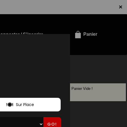
×
onnecter / S'inscrire
Panier
Panier Vide !