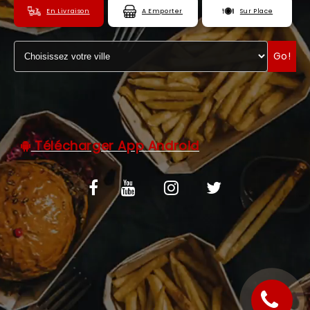
En Livraison
A Emporter
Sur Place
C.G.V
ZONES DE LIVRAISON
Go!
Télécharger App Android