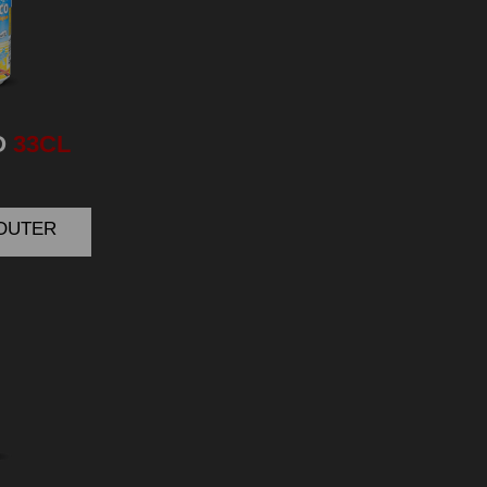
O
33CL
JOUTER