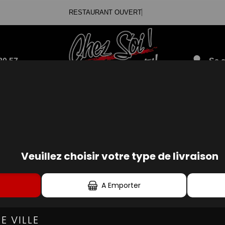
RESTAURANT
80.57
Se c
BOISSONS