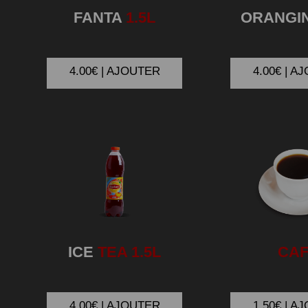
FANTA
1.5L
ORANGI
4.00€ | AJOUTER
4.00€ | A
ICE
TEA 1.5L
CA
4.00€ | AJOUTER
1.50€ | A