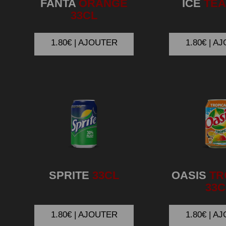
FANTA
ORANGE
ICE
TEA
33CL
1.80€ | AJOUTER
1.80€ | A
SPRITE
33CL
OASIS
TR
33C
1.80€ | AJOUTER
1.80€ | A