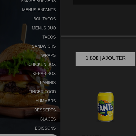
SMASH BURGERS
MENUS ENFANTS
Programme
De
BOL TACOS
Fidélité
MENUS DUO
COCA
COLA 33CL
TACOS
Vos
SANDWICHS
Avis
WRAPS
1.80€ | AJOUTER
Zones
CHICKEN BOX
de
KEBAB BOX
Livraison
PANINIS
FINGER FOOD
HUMMERS
DESSERTS
GLACES
BOISSONS