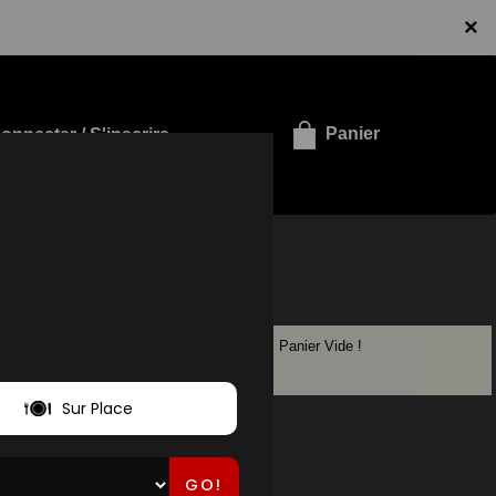
×
onnecter / S'inscrire
Panier
Panier Vide !