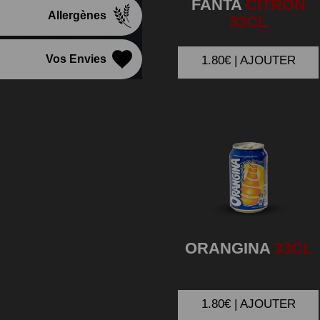
FANTA
CITRON
Allergènes
33CL
Vos Envies
1.80€ | AJOUTER
ORANGINA
33CL
1.80€ | AJOUTER