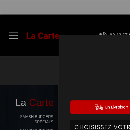
À
Emporter
La Carte
02.43.67.
Allergènes
Charte
Qualité
C.G.V
Contact
La
Carte
Mentions
Légales
SMASH BURGERS
SPÉCIALS
Mobile