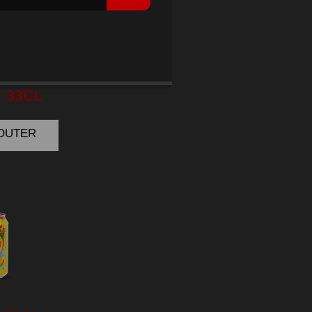
COLA
 33CL
JOUTER