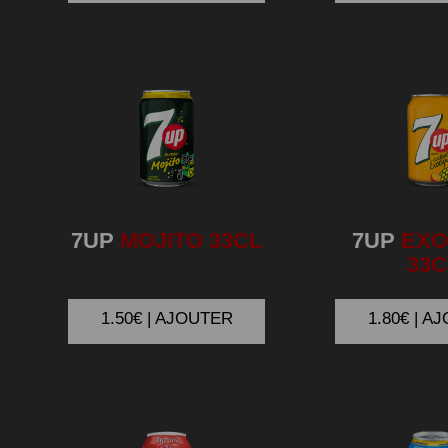
7UP
MOJITO 33CL
7UP
EXO
33C
1.50€ | AJOUTER
1.80€ | A