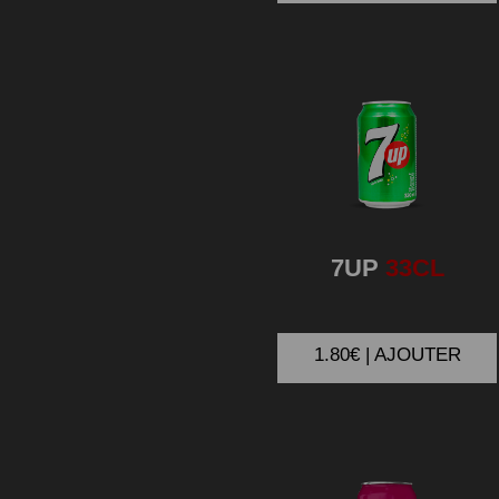
7UP
33CL
1.80€ | AJOUTER