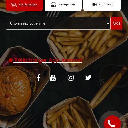
En Livraison
A Emporter
Sur Place
C.G.V
ZONES DE LIVRAISON
Go!
Télécharger App Android