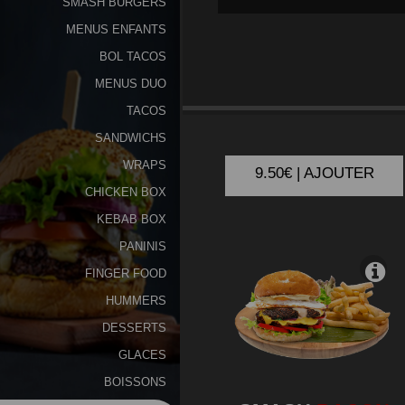
SMASH BURGERS
MENUS ENFANTS
Programme
De
BOL TACOS
Fidélité
MENUS DUO
SMASH
SPISY
TACOS
Vos
SANDWICHS
Avis
WRAPS
9.50€ | AJOUTER
Zones
CHICKEN BOX
de
KEBAB BOX
Livraison
PANINIS
FINGER FOOD
HUMMERS
DESSERTS
GLACES
BOISSONS