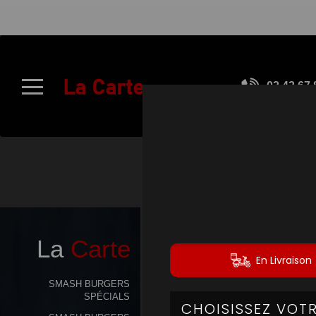
À
Emporter
La Carte
02.43.67.
Allergènes
Charte
Qualité
C.G.V
SMASH
Contact
La
Carte
Mentions
Légales
SMASH BURGERS
SPÉCIALS
Mobile