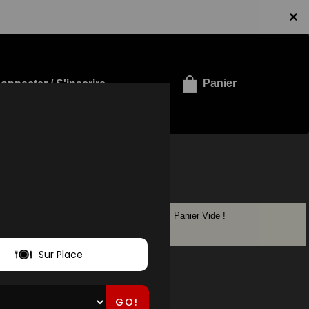
×
onnecter / S'inscrire
Panier
LS
Panier Vide !