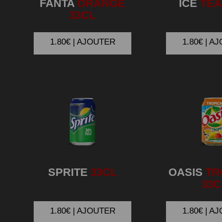
FANTA
ORANGE
ICE
TEA
33CL
1.80€ | AJOUTER
1.80€ | A
SPRITE
33CL
OASIS
TR
33C
1.80€ | AJOUTER
1.80€ | A