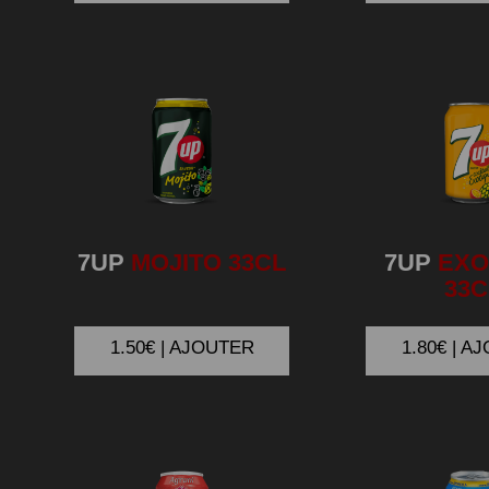
7UP
MOJITO 33CL
7UP
EXO
33C
1.50€ | AJOUTER
1.80€ | A