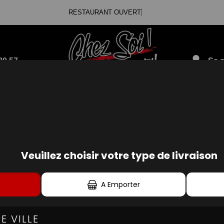
RESTAU
80.57
Se c
BOISSONS