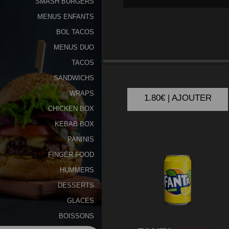
SMASH BURGERS
MENUS ENFANTS
Programme
De
BOL TACOS
Fidélité
MENUS DUO
COCA
COLA 33CL
TACOS
Vos
SANDWICHS
Avis
WRAPS
1.80€ | AJOUTER
Zones
CHICKEN BOX
de
KEBAB BOX
Livraison
PANINIS
FINGER FOOD
HUMMERS
DESSERTS
GLACES
BOISSONS