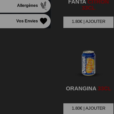
FANTA
CITRON
Allergènes
33CL
Vos Envies
1.80€ | AJOUTER
ORANGINA
33CL
1.80€ | AJOUTER