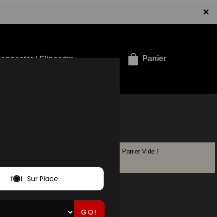
×
onnecter / S'inscrire
Panier
Panier Vide !