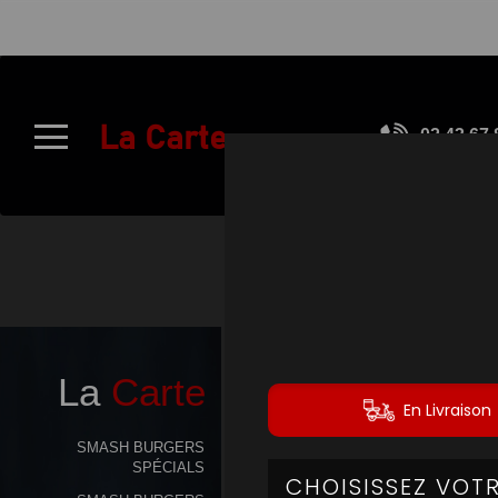
À
Emporter
La Carte
02.43.67.
Allergènes
Charte
Qualité
C.G.V
Contact
La
Carte
Mentions
Légales
SMASH BURGERS
SPÉCIALS
Mobile