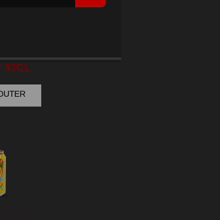
COLA
 33CL
JOUTER