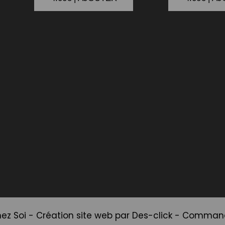
ez Soi
- Création site web par
Des-click
-
Commande