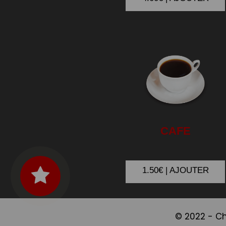
CAFE
1.50€ | AJOUTER
© 2022 -
Ch