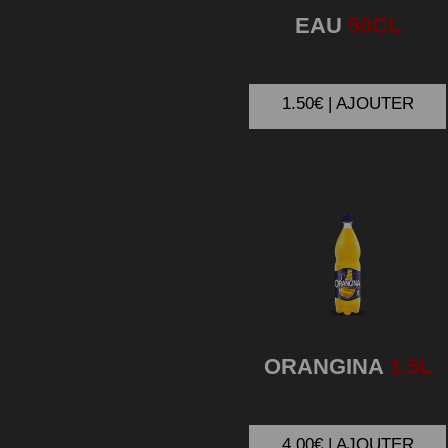
EAU
50CL
1.50€ | AJOUTER
ORANGINA
1.5L
4.00€ | AJOUTER