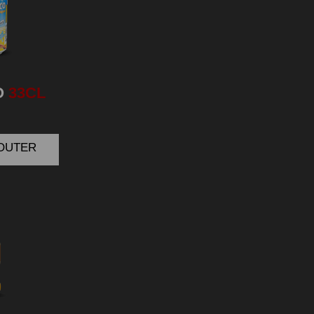
O
33CL
JOUTER