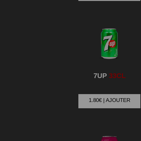
7UP
33CL
1.80€ | AJOUTER