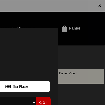
×
onnecter / S'inscrire
Panier
Panier Vide !