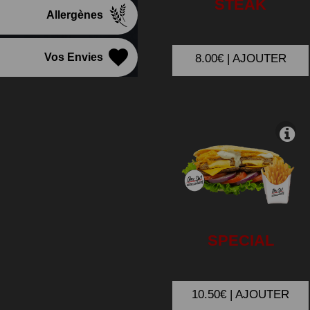
STEAK
Allergènes
Vos Envies
8.00€ | AJOUTER
SPECIAL
10.50€ | AJOUTER