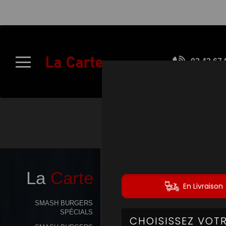
À
Emporter
La Carte
02.43.67.
Allergènes
Charte
Qualité
C.G.V
Contact
La
Carte
Mentions
Légales
SMASH BURGERS
SPÉCIALS
Mobile