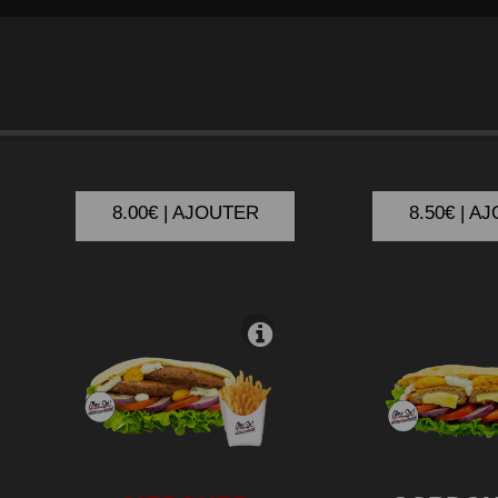
KEFTA
CHIC
8.00€ | AJOUTER
8.50€ | A