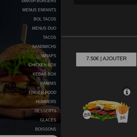
SMASH BURGERS
MENUS ENFANTS
Programme
De
BOL TACOS
Fidélité
MENUS DUO
KEBAB
TACOS
Vos
SANDWICHS
Avis
WRAPS
7.50€ | AJOUTER
Zones
CHICKEN BOX
de
KEBAB BOX
Livraison
PANINIS
FINGER FOOD
HUMMERS
DESSERTS
GLACES
BOISSONS